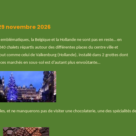
29 novembre 2026
l
emblématiques, la Belgique et la Hollande ne sont pas en reste… en
240
c
halets
répartis autour des différentes places du centre ville et
tout comme celui de Valkenburg (Hollande), installé dans 2 grottes dont
 ces marchés en sous-sol est d’autant plus
envoûtante…
les,
et
ne
manquerons pas de visiter une chocolaterie, une des spécialités d