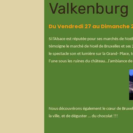
Valkenburg
Du Vendredi 27 au Dimanche 
Si l’Alsace est réputée pour ses marchés de
Noë
témoigne
l
e
marché de Noël de Bruxelles et
ses
le spectacle son et
lumière sur la Grand- Place, 
l’une sous les ruines du château…
l’ambiance de
Nous
découvrirons
également le cœur de
Bruxel
la ville, et de déguster … du chocolat !!!