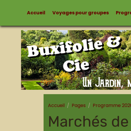
Accueil
Voyages pour groupes
Prog
Accueil
Pages
Programme 202
Marchés de 